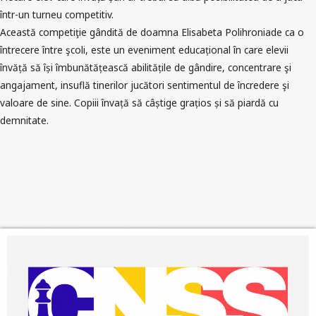
într-un turneu competitiv.
Această competiţie gândită de doamna Elisabeta Polihroniade ca o
întrecere între şcoli, este un eveniment educațional în care elevii
învăță să își îmbunătățească abilitățile de gândire, concentrare şi
angajament, insuflă tinerilor jucători sentimentul de încredere şi
valoare de sine. Copiii învață să câștige grațios și să piardă cu
demnitate.