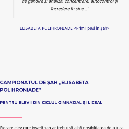
de gândire și analiză, concentrare, autocontrol și
încredere în sine…”
ELISABETA POLIHRONIADE <Primii pași în șah>
CAMPIONATUL DE ŞAH „ELISABETA
POLIHRONIADE”
PENTRU ELEVII DIN CICLUL GIMNAZIAL ȘI LICEAL
Fiecare elev care învață șah ar trebui să aibă posibilitatea de a juca